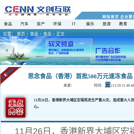
网站首页
企业要
食品
汽车
房产
环保
IT
娱乐
旅游
教育
位置：
首页
>
食品 >
食品 > 正文
思念食品（香港）首批500万元速冻食品
置
来源：
时间：2025/11/29 21
11月26日，香港新界大埔区宏福苑发生严重火灾，造成重大人
心。
11月26日，
香港
新界大埔区宏