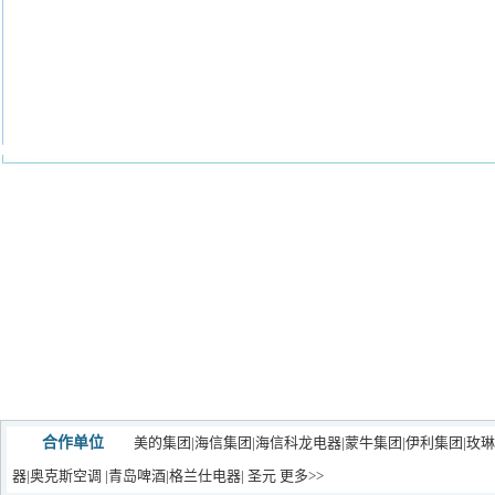
合作单位
美的集团
|
海信集团
|
海信科龙电器
|
蒙牛集团|
伊利集团
|玫
器
|
奥克斯空调
|
青岛啤酒
|
格兰仕电器
|
圣元
更多>>