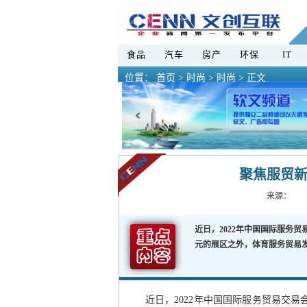
食品
汽车
房产
环保
IT
位置：
首页
>
时尚 >
时尚 > 正文
聚焦服贸新
来源：
时
近日，2022年中国国际服务
元的展区之外，体育服务贸易
近日，
2022
年中国国际服务贸易交易