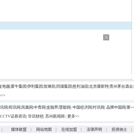
龙电器
|
蒙牛集团|
伊利集团
|玫琳凯
|
同煤集团
|
胜利油田
|
北京康斯特
|
贵州茅台酒业
|
>>
讯网
|
和讯网
|
凤凰网
|
中青网
|
金融界
|
慧聪网
|
中国经济网
|
时讯网
|
品牌中国网
|
第
CCTV证券资讯
|
华讯财经
|
苏州新闻网
|
更多>>
|
媒体联盟
|
网站地图
|
在线加盟
|
法律声明
|
招贤纳士