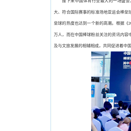
接下来中国体育行业最大的一场盛会
大、符合国际赛事的标准场地亚运会棒垒
垒球的热度也达到一个新的高潮。根据《
2
万人，而在中国棒球粉丝关注的资讯内容
及与文旅发展的相辅相成，共同促进着中