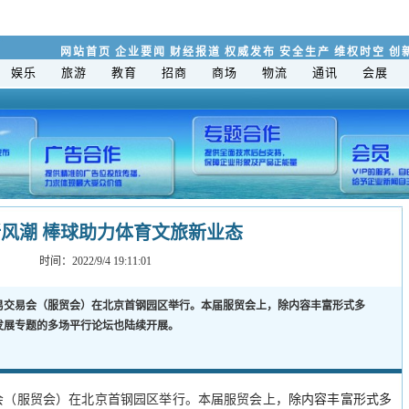
网站首页
企业要闻
财经报道
权威发布
安全生产
维权时空
创
娱乐
旅游
教育
招商
商场
物流
通讯
会展
风潮 棒球助力体育文旅新业态
间：2022/9/4 19:11:01
贸易交易会（服贸会）在北京首钢园区举行。本届服贸会上，除内容丰富形式多
发展专题的多场平行论坛也陆续开展。
会（服贸会）在北京首钢园区举行。本届服贸会上，
除内容丰富形式多