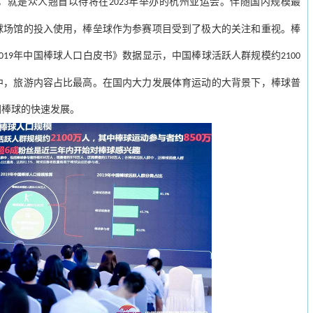
，就是众人翘首以待将在
年举办的杭州亚运会。伴随国内规模最
2023
球场馆的投入使用，棒垒球作为参赛项目受到了极大的关注和重视。棒
年中国棒球人口白皮书》数据显示，中国棒球活跃人群规模约
019
2100
中，旅游内容占比最高。在国内大力发展体育运动的大背景下，棒球普
国棒球的快速发展。