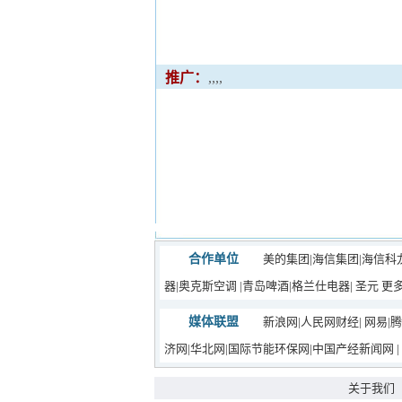
推广：
,,,,
合作单位
美的集团
|
海信集团
|
海信科
器
|
奥克斯空调
|
青岛啤酒
|
格兰仕电器
|
圣元
更多
媒体联盟
新浪网
|
人民网财经
|
网易
|
腾
济网
|
华北网
|
国际节能环保网
|
中国产经新闻网
|
关于我们