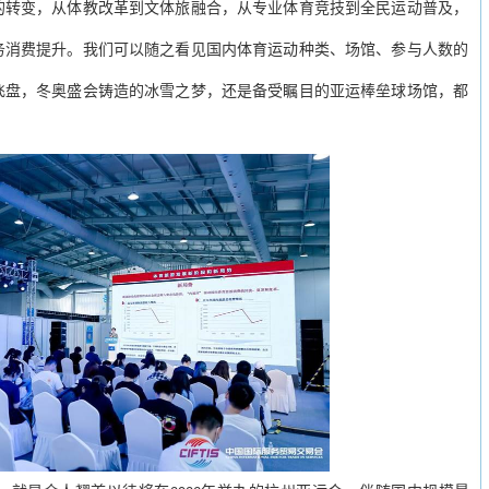
的转变，从体教改革到文体旅融合，从专业体育竞技到全民运动普及，
务消费提升。我们可以随之看见国内体育运动种类、场馆、参与人数的
飞盘，冬奥盛会铸造的冰雪之梦，还是备受瞩目的亚运棒垒球场馆，都