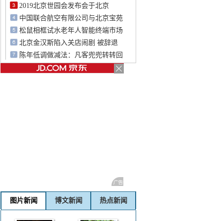
2019北京世园会发布会于北京
中国联合航空有限公司与北京宝苑
松鼠相框试水老年人智能终端市场
北京金汉斯陷入关店闹剧 被辞退
陈年低调做减法：凡客兜兜转转回
图片新闻
博文新闻
热点新闻