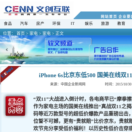
网站首页
企业要
食品
汽车
房产
环保
IT
娱乐
旅游
教育
位置：
首页
>
家电 >
家电 > 正文
iPhone 6s比京东低500 国美在线
来源：
中国企业新闻网
时间：2015/10/30
“双11”大战进入倒计时，各电商早已“摩拳
作为家电主场的国美在线推出“真战双11之揭
码等近万款型号的超低价爆款产品重磅出击，
位誓不可撼，更有“贵就赔”比价京东，贵就赔
欢节充分享受低价福利！以历史性低价击穿