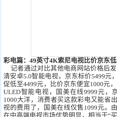
彩电篇：
49
英寸
4K
索尼电视比价京东低
记者通过对比其他电商网站价格后发
清安卓
5.0
智能电视，京东标价
5499
元
促低至
4499
元，比价京东便宜
1000
元，
ULED
智能电视，国美在线
9999
元，
1000
大洋，消费者买这款彩电又能省
视的费用了，国美在线仅售
1099
元。
在中高端电视市场优势明显，相当于“买