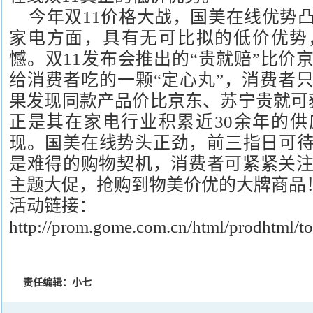
今年双
11
价格大战，国美在线优势
家电方面，具有无可比拟的低价优势
憾。双
11
发布会推出的“贵就赔”比价
给消费者吃的一颗“定心丸”，消费者
果发现同款产品价比京东、苏宁贵就可
正是其在家电行业积累近
30
余年的供
现。
国美在线势头正劲，前三指日可
是难得的购物契机，消费者可紧紧关
主题大促，抢购到物美价优的大牌商品
活动链接：
http://prom.gome.com.cn/html/prodhtml/to
责任编辑：小七