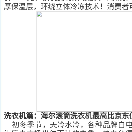
厚保温层，环绕立体冷冻技术！消费者
洗衣机篇：海尔滚筒洗衣机最高比京东
初冬季节，天冷水冷，各种品牌白