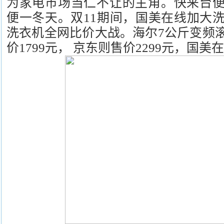
为家电市场当仁不让的主角。快来台
便一冬天。双
11
期间，国美在线加大
洗衣机全网比价大战。海尔
7
公斤变频
价
1799
元， 京东则售价
2299
元，国美在