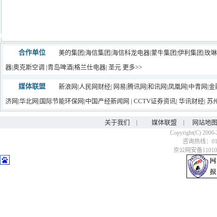
合作单位
美的集团
|
海信集团
|
海信科龙电器
|
蒙牛集团|
伊利集团
|玫
器
|
奥克斯空调
|
青岛啤酒
|
格兰仕电器
|
圣元
更多>>
媒体联盟
新浪网
|
人民网财经
|
网易
|
腾讯网
|
和讯网
|
凤凰网
|
中青网
|
金
济网
|
华北网
|
国际节能环保网
|
中国产经新闻网
|
CCTV证券资讯
|
华讯财经
|
苏
关于我们
|
媒体联盟
|
网站地
Copyright(C) 2006-
咨询热线：010-6
京公网安备110106