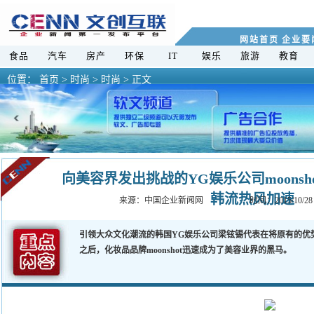
网站首页
企业要
食品
汽车
房产
环保
IT
娱乐
旅游
教育
位置：
首页
>
时尚 >
时尚 > 正文
向美容界发出挑战的YG娱乐公司moonsh
韩流热风加速
来源：
中国企业新闻网
时间：2015/10/28
引领大众文化潮流的韩国YG娱乐公司梁铉锡代表在将原有的优势
之后，化妆品品牌moonshot迅速成为了美容业界的黑马。