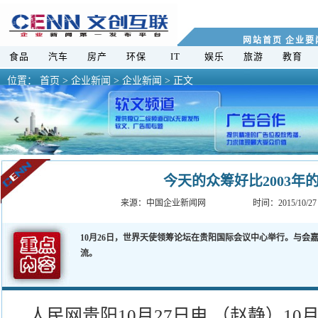
网站首页
企业要
食品
汽车
房产
环保
IT
娱乐
旅游
教育
位置：
首页
>
企业新闻 >
企业新闻 > 正文
今天的众筹好比2003年
来源：
中国企业新闻网
时间：2015/10/27
10月26日，世界天使领筹论坛在贵阳国际会议中心举行。与会
流。
人民网贵阳10月27日电 （赵静）10