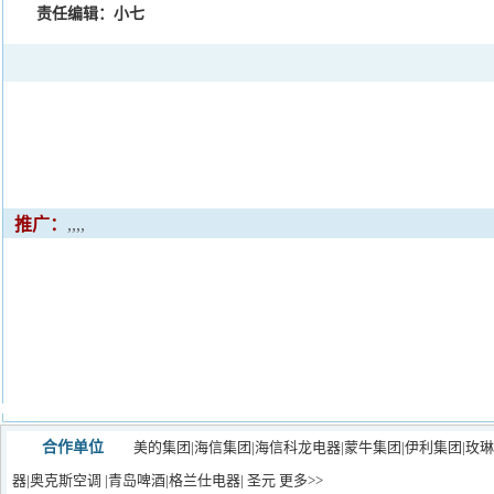
责任编辑：小七
推广：
,,,,
合作单位
美的集团
|
海信集团
|
海信科龙电器
|
蒙牛集团|
伊利集团
|玫
器
|
奥克斯空调
|
青岛啤酒
|
格兰仕电器
|
圣元
更多>>