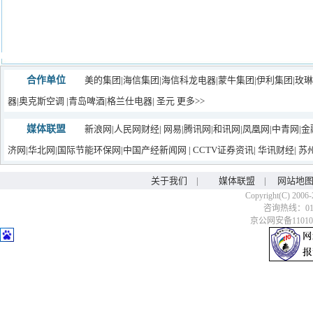
合作单位
美的集团
|
海信集团
|
海信科龙电器
|
蒙牛集团|
伊利集团
|玫
器
|
奥克斯空调
|
青岛啤酒
|
格兰仕电器
|
圣元
更多>>
媒体联盟
新浪网
|
人民网财经
|
网易
|
腾讯网
|
和讯网
|
凤凰网
|
中青网
|
金
济网
|
华北网
|
国际节能环保网
|
中国产经新闻网
|
CCTV证券资讯
|
华讯财经
|
苏
关于我们
|
媒体联盟
|
网站地
Copyright(C) 2006-
咨询热线：010-6
京公网安备110106