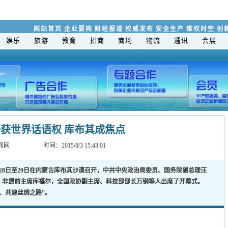
网站首页
企业要闻
财经报道
权威发布
安全生产
维权时空
创
娱乐
旅游
教育
招商
商场
物流
通讯
会展
获世界话语权 库布其成焦点
闻网
时间：2015/8/3 15:43:01
28日至29日在内蒙古库布其沙漠召开，中共中央政治局委员、国务院副总理汪
，非盟前主席库福尔，全国政协副主席、科技部部长万钢等人出席了开幕式。
明、共建丝绸之路”。