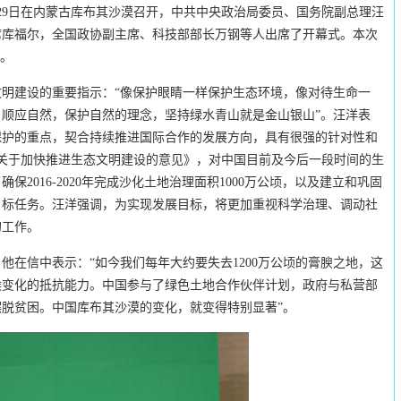
至29日在内蒙古库布其沙漠召开，中共中央政治局委员、国务院副总理汪
席库福尔，全国政协副主席、科技部部长万钢等人出席了开幕式。本次
”。
明建设的重要指示：“像保护眼睛一样保护生态环境，像对待生命一
顺应自然，保护自然的理念，坚持绿水青山就是金山银山”。汪洋表
保护的重点，契合持续推进国际合作的发展方向，具有很强的针对性和
关于加快推进生态文明建设的意见》，对中国目前及今后一段时间的生
2016-2020年完成沙化土地治理面积1000万公顷，以及建立和巩固
目标任务。汪洋强调，为实现发展目标，将更加重视科学治理、调动社
的工作。
他在信中表示：“如今我们每年大约要失去1200万公顷的膏腴之地，这
候变化的抵抗能力。中国参与了绿色土地合作伙伴计划，政府与私营部
脱贫困。中国库布其沙漠的变化，就变得特别显著”。