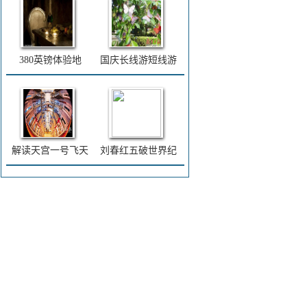
380英镑体验地
国庆长线游短线游
解读天宫一号飞天
刘春红五破世界纪