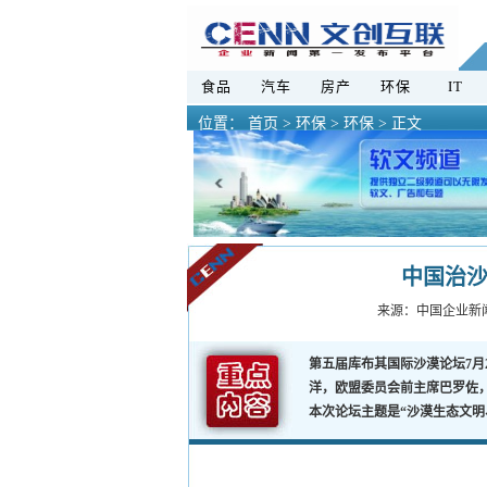
食品
汽车
房产
环保
IT
位置：
首页
>
环保 >
环保 > 正文
中国治沙
来源：
中国企业新
第五届库布其国际沙漠论坛7月
洋，欧盟委员会前主席巴罗佐
本次论坛主题是“沙漠生态文