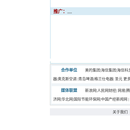
推广：
,,,,
合作单位
美的集团
|
海信集团
|
海信科
器
|
奥克斯空调
|
青岛啤酒
|
格兰仕电器
|
圣元
更多
媒体联盟
新浪网
|
人民网财经
|
网易
|
腾
济网
|
华北网
|
国际节能环保网
|
中国产经新闻网
|
关于我们