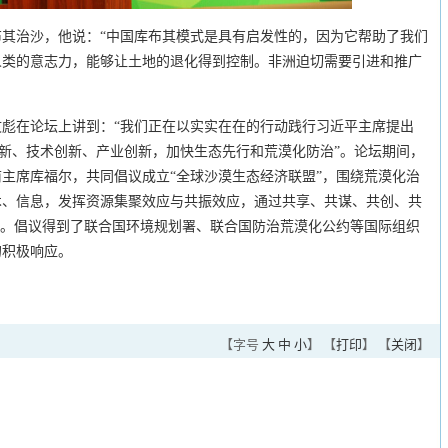
其治沙，他说：“中国库布其模式是具有启发性的，因为它帮助了我们
人类的意志力，能够让土地的退化得到控制。非洲迫切需要引进和推广
彪在论坛上讲到：“我们正在以实实在在的行动践行习近平主席提出
创新、技术创新、产业创新，加快生态先行和荒漠化防治”。论坛期间，
主席库福尔，共同倡议成立“全球沙漠生态经济联盟”，围绕荒漠化治
术、信息，发挥资源集聚效应与共振效应，通过共享、共谋、共创、共
”。倡议得到了联合国环境规划署、联合国防治荒漠化公约等国际组织
的积极响应。
【字号
大
中
小
】 【
打印
】 【
关闭
】