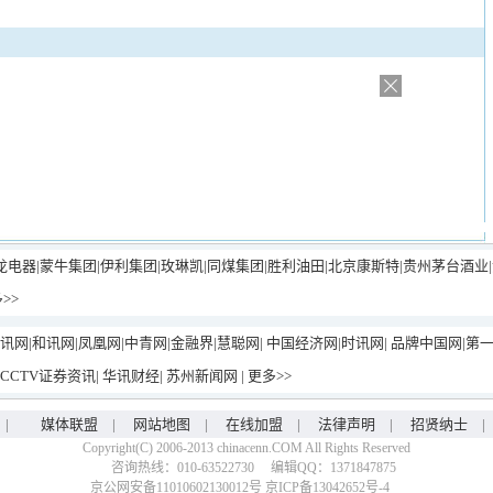
龙电器
|
蒙牛集团|
伊利集团
|玫琳凯
|
同煤集团
|
胜利油田
|
北京康斯特
|
贵州茅台酒业
|
>>
讯网
|
和讯网
|
凤凰网
|
中青网
|
金融界
|
慧聪网
|
中国经济网
|
时讯网
|
品牌中国网
|
第
CCTV证券资讯
|
华讯财经
|
苏州新闻网
|
更多>>
|
媒体联盟
|
网站地图
|
在线加盟
|
法律声明
|
招贤纳士
Copyright(C) 2006-2013 chinacenn.COM All Rights Reserved
咨询热线：010-63522730 编辑QQ：1371847875
京公网安备11010602130012号 京ICP备13042652号-4