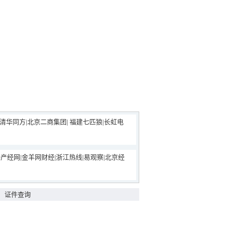
清华同方
|
北京二商集团
|
福建七匹狼
|
长虹电
一产经网
|
金羊网财经
|
浙江热线
|
易观察
|
北京经
|
证件查询