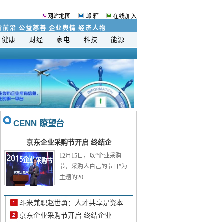
网站地图
邮 箱
在线加入
新前沿
公益慈善
企业舆情
经济人物
健康
财经
家电
科技
能源
C
E
NN 瞭望台
京东企业采购节开启 终结企
12月15日，以“企业采购
节，采购人自己的节日”为
主题的20...
斗米兼职赵世勇：人才共享是资本
京东企业采购节开启 终结企业