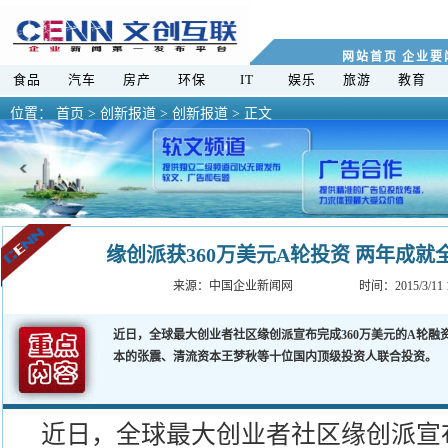
网站首页
企业要
食品
汽车
房产
环保
IT
娱乐
旅游
教育
位置：
首页
>
创新报道 >
创新报道 > 正文
缘创派获360万美元A轮投资 两年成
来源：
中国企业新闻网
时间：2015/3/11
近日，全球最大创业者社区缘创派宣布完成360万美元的A轮
本的张震、清流资本王梦秋等十位国内顶级投资人联合投资
近日，全球最大创业者社区缘创派宣布