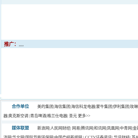
推广：
,,,,
合作单位
美的集团
|
海信集团
|
海信科龙电器
|
蒙牛集团|
伊利集团
|玫
器
|
奥克斯空调
|
青岛啤酒
|
格兰仕电器
|
圣元
更多>>
媒体联盟
新浪网
|
人民网财经
|
网易
|
腾讯网
|
和讯网
|
凤凰网
|
中青网
|
金
济网
|
华北网
|
国际节能环保网
|
中国产经新闻网
|
CCTV证券资讯
|
华讯财经
|
苏