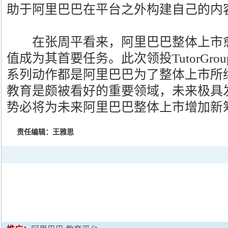
助于阿里巴巴在平台之外构建自己的内
在张周平看来，阿里巴巴整体上市愈
值成为其首要任务。此次领投TutorGr
系列动作都是阿里巴巴为了整体上市所
教育是颇被看好的重要领域，未来极具
势必将为未来阿里巴巴整体上市增加新
责任编辑：王雅思