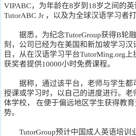
VIPABC，为年龄在8岁到18岁之间的
TutorABC Jr ，以及为全球汉语学习者打造
据悉，为纪念TutorGroup获得B
刻，公司已经为在美国和新加坡学习汉
目，从在汉语学习平台TutorMing.o
获奖者提供10000小时免费课程。
据称，通过该平台，老师与学生都可
授课或学习时，以自己的进度进行。老
体学校， 在便于偏远地区学生获得教
势。
TutorGroup预计中国成人英语培训