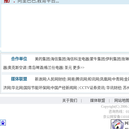
推广：
阿里巴巴,教育平台,,,
合作单位
美的集团
|
海信集团
|
海信科龙电器
|
蒙牛集团|
伊利集团
|玫
器
|
奥克斯空调
|
青岛啤酒
|
格兰仕电器
|
圣元
更多>>
媒体联盟
新浪网
|
人民网财经
|
网易
|
腾讯网
|
和讯网
|
凤凰网
|
中青网
|
金
济网
|
华北网
|
国际节能环保网
|
中国产经新闻网
|
CCTV证券资讯
|
华讯财经
|
苏
关于我们
|
媒体联盟
|
网站地
Copyright(C) 2006-
咨询热线：010-6
京公网安备110106