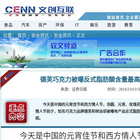
网站首页
企业要
食品
汽车
房产
环保
IT
娱乐
旅游
教育
位置：
首页
>
安全资讯 >
安全资讯 > 正文
德芙巧克力被曝反式脂肪酸含量最高
来源：
证券日报
时间：2014/2/14 
今天是中国的元宵佳节和西方情人节，汤圆、元宵、玫瑰花
情人节前夕，知名巧克力品牌德芙和明治却被曝有产品反式脂
病。
今天是中国的元宵佳节和西方情人节