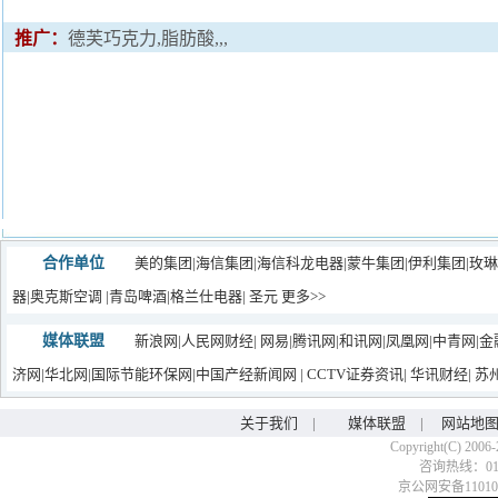
推广：
德芙巧克力,脂肪酸,,,
合作单位
美的集团
|
海信集团
|
海信科龙电器
|
蒙牛集团|
伊利集团
|玫
器
|
奥克斯空调
|
青岛啤酒
|
格兰仕电器
|
圣元
更多>>
媒体联盟
新浪网
|
人民网财经
|
网易
|
腾讯网
|
和讯网
|
凤凰网
|
中青网
|
金
济网
|
华北网
|
国际节能环保网
|
中国产经新闻网
|
CCTV证券资讯
|
华讯财经
|
苏
关于我们
|
媒体联盟
|
网站地
Copyright(C) 2006-
咨询热线：010-6
京公网安备110106