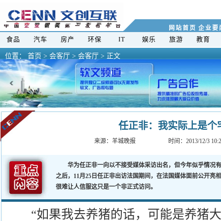
网站首页
企业要
食品
汽车
房产
环保
IT
娱乐
旅游
教育
位置：
首页
>
会客厅 >
会客厅 > 正文
任正非：我实际上是个
来源：
羊城晚报
时间：2013/12/3 1
华为任正非一向以不接受媒体采访出名，但今年似乎情况有所
之后，11月25日任正非出访法国期间，在法国媒体面前公开亮
很难让人信服这只是一个非正式访问。
“如果我去养猪的话，可能是养猪大