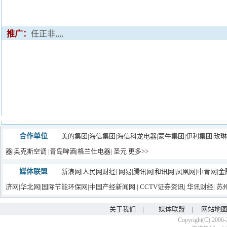
推广：
任正非,,,,
合作单位
美的集团
|
海信集团
|
海信科龙电器
|
蒙牛集团|
伊利集团
|玫
器
|
奥克斯空调
|
青岛啤酒
|
格兰仕电器
|
圣元
更多>>
媒体联盟
新浪网
|
人民网财经
|
网易
|
腾讯网
|
和讯网
|
凤凰网
|
中青网
|
金
济网
|
华北网
|
国际节能环保网
|
中国产经新闻网
|
CCTV证券资讯
|
华讯财经
|
苏
关于我们
|
媒体联盟
|
网站地
Copyright(C) 2006-